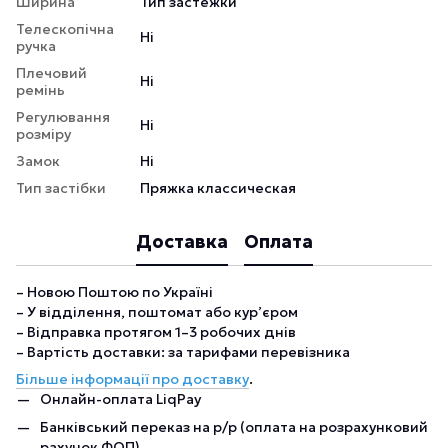
Ширина
Тип застежки
Телескопічна
Ні
ручка
Плечовий
Ні
ремінь
Регулювання
Ні
розміру
Замок
Ні
Тип застібки
Пряжка классическая
Доставка
Оплата
– Новою Поштою по Україні
– У відділення, поштомат або кур’єром
– Відправка протягом 1–3 робочих днів
– Вартість доставки: за тарифами перевізника
Більше інформації про доставку
.
Онлайн-оплата LiqPay
Банківський переказ на р/р (оплата на розрахунковий
рахунок ФОП)