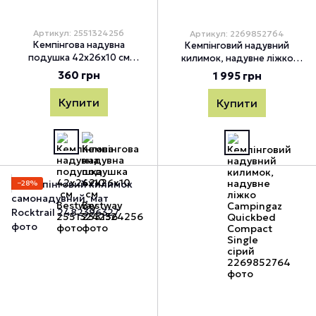
Артикул: 2551324256
Артикул: 2269852764
Кемпінгова надувна
Кемпінговий надувний
подушка 42х26х10 см
килимок, надувне ліжко
Bestway, Синій
Campingaz Quickbed
360 грн
1 995 грн
Compact Single сірий, Сірий
Купити
Купити
−28%