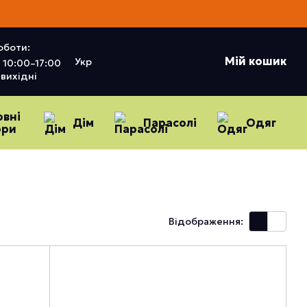
оботи:
Мій кошик
Укр
10:00–17:00
вихідні
овні
Дім
Парасолі
Одяг
ори
Відображення: