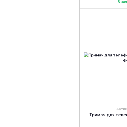
В на
Артик
Тримач для теле