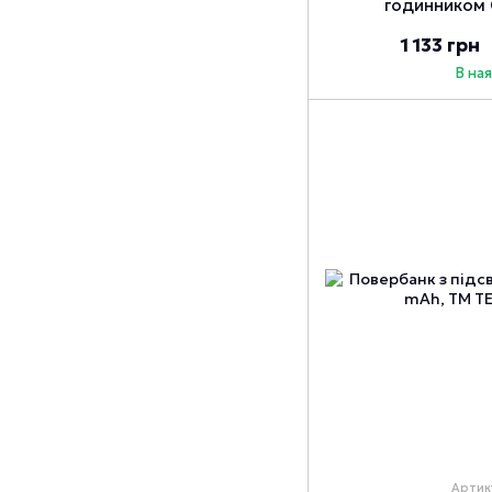
годинником 
1 133 грн
В на
Артик