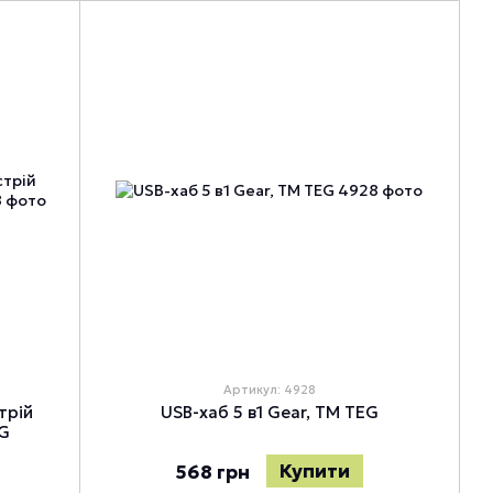
Артикул: 4928
трій
USB-хаб 5 в1 Gear, TM TEG
G
Купити
568 грн