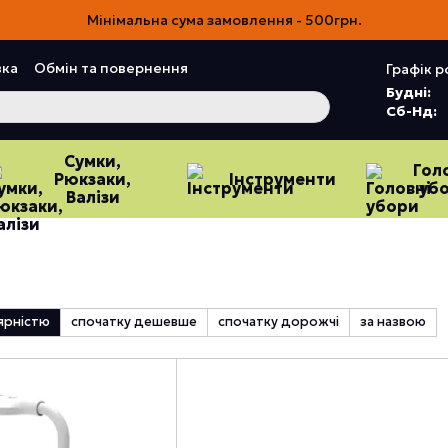
Мінімальна сума замовлення - 500грн.
вка
Обмін та повернення
Графік р
Угода користувача
Відгуки про магазин
Будні:
Сб-Нд:
Сумки,
Гол
Рюкзаки,
Інструменти
уб
Валізи
ярністю
спочатку дешевше
спочатку дорожчі
за назвою