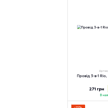
Артик
Провід 3-в-1 Rio
271 грн
В на
−25%