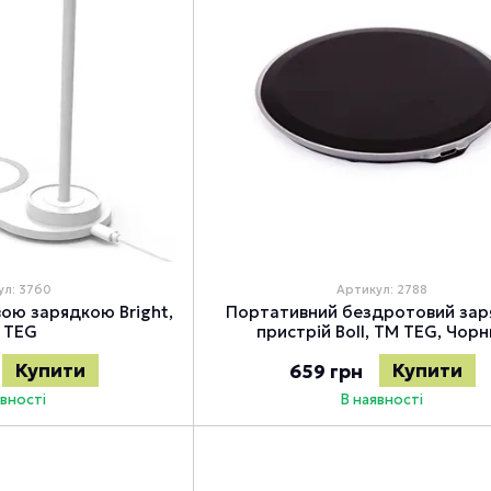
ул: 3760
Артикул: 2788
ою зарядкою Bright,
Портативний бездротовий зар
 TEG
пристрій Boll, TM TEG, Чорн
Купити
Купити
659 грн
явності
В наявності