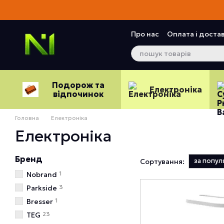
Перейти до основного контенту
Про нас
Оплата і доста
Контактна інформація
Подорож та
Електроніка
відпочинок
Головна
Електроніка
Електроніка
Бренд
за попул
Сортування:
1
Nobrand
3
Parkside
1
Bresser
23
TEG