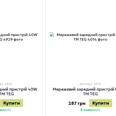
ул: 4929
Артикул: 4014
дний пристрій 40W
Мережевий зарядний пристрій 
 TM TEG
TM TEG
Купити
Купити
287 грн
явності
В наявності