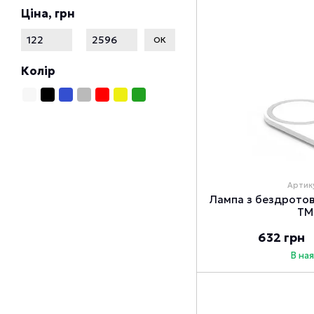
Ціна, грн
Від Ціна, грн
До Ціна, грн
ОК
Колір
Артик
Лампа з бездротов
ТМ
632 грн
В на