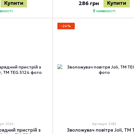
Купити
Купити
286 грн
явності
В наявності
−24%
ул: 5124
Артикул: 5185
рядний пристрій з
Зволожувач повітря Joli, TM