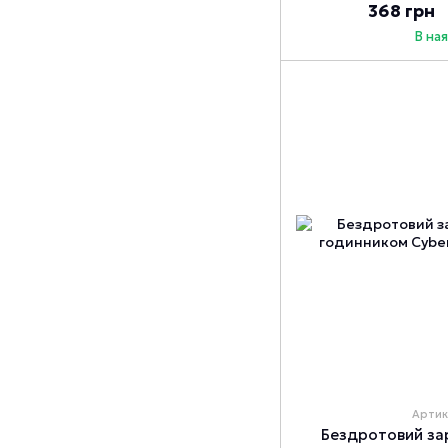
368 грн
В на
Артик
Бездротовий за