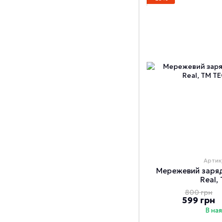
Артик
Мережевий заря
Real,
800 грн
599 грн
В на