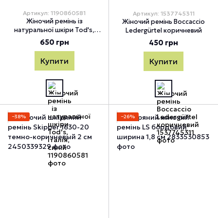
Артикул: 1190860581
Артикул: 1537745311
Жіночий ремінь із
Жіночий ремінь Boccaccio
натуральної шкіри Tod's,
Ledergürtel коричневий
Італія, синій
650 грн
450 грн
Купити
Купити
−38%
−26%