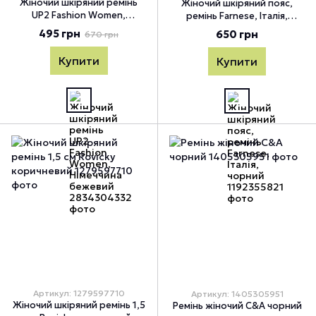
Жіночий шкіряний ремінь
Жіночий шкіряний пояс,
UP2 Fashion Women,
ремінь Farnese, Італія,
Німеччина бежевий,
чорний
495 грн
650 грн
670 грн
Бежевий
Купити
Купити
Артикул: 1279597710
Артикул: 1405305951
Жіночий шкіряний ремінь 1,5
Ремінь жіночий C&A чорний