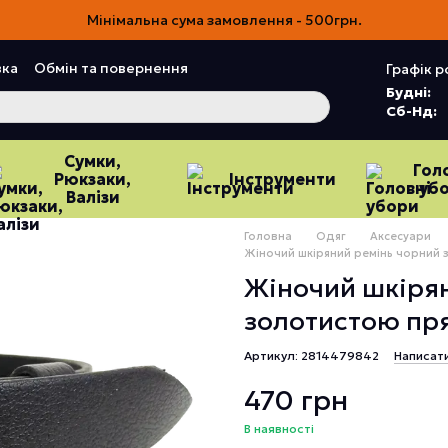
Мінімальна сума замовлення - 500грн.
вка
Обмін та повернення
Графік р
Угода користувача
Відгуки про магазин
Будні:
Сб-Нд:
Сумки,
Гол
Рюкзаки,
Інструменти
уб
Валізи
Головна
Одяг
Аксесуари
Жіночий шкіряний ремінь чорний 
Жіночий шкірян
золотистою пр
Артикул: 2814479842
Написати
470 грн
В наявності