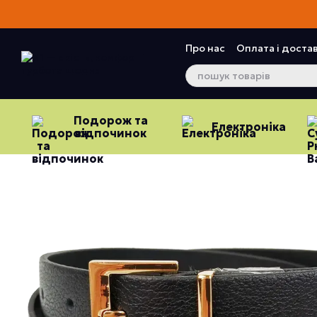
Перейти до основного контенту
Про нас
Оплата і доста
Контактна інформація
Подорож та
Електроніка
відпочинок