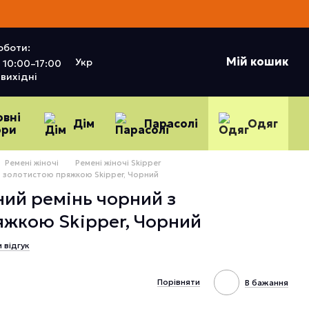
оботи:
Мій кошик
Укр
10:00–17:00
вихідні
овні
Дім
Парасолі
Одяг
ори
Ремені жіночі
Ремені жіночі Skipper
з золотистою пряжкою Skipper, Чорний
ий ремінь чорний з
яжкою Skipper, Чорний
 відгук
Порівняти
В бажання