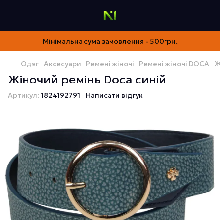
Мінімальна сума замовлення - 500грн.
Одяг
Аксесуари
Ремені жіночі
Ремені жіночі DOCA
Ж
Жіночий ремінь Doca синій
Артикул:
1824192791
Написати відгук