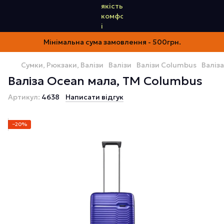
Мінімальна сума замовлення - 500грн.
Сумки, Рюкзаки, Валізи
Валізи
Валізи Columbus
Валіз
Валіза Ocean мала, ТМ Columbus
Артикул:
4638
Написати відгук
−20%