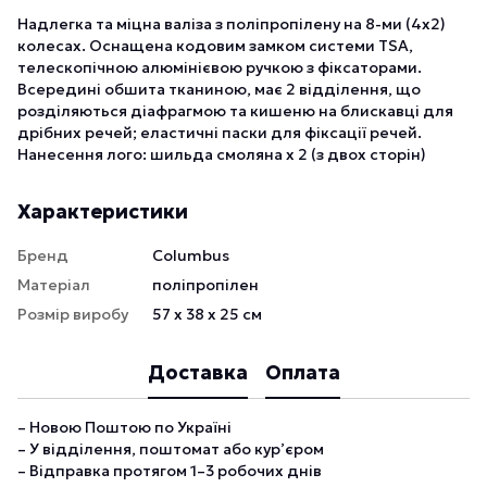
Надлегка та міцна валіза з поліпропілену на 8-ми (4х2)
колесах. Оснащена кодовим замком системи TSA,
телескопічною алюмінієвою ручкою з фіксаторами.
Всередині обшита тканиною, має 2 відділення, що
розділяються діафрагмою та кишеню на блискавці для
дрібних речей; еластичні паски для фіксації речей.
Нанесення лого: шильда смоляна х 2 (з двох сторін)
Характеристики
Бренд
Columbus
Матеріал
поліпропілен
Розмір виробу
57 х 38 х 25 см
Доставка
Оплата
– Новою Поштою по Україні
– У відділення, поштомат або кур’єром
– Відправка протягом 1–3 робочих днів