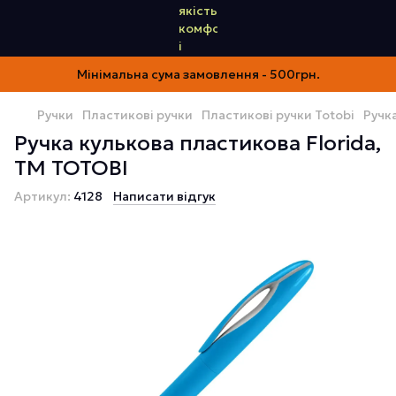
Мінімальна сума замовлення - 500грн.
Ручки
Пластикові ручки
Пластикові ручки Totobi
Ручк
Ручка кулькова пластикова Florida,
TM TOTOBI
Артикул:
4128
Написати відгук