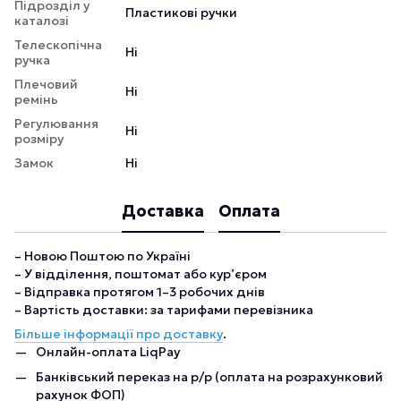
Підрозділ у
Пластикові ручки
каталозі
Телескопічна
Ні
ручка
Плечовий
Ні
ремінь
Регулювання
Ні
розміру
Замок
Ні
Доставка
Оплата
– Новою Поштою по Україні
– У відділення, поштомат або кур’єром
– Відправка протягом 1–3 робочих днів
– Вартість доставки: за тарифами перевізника
Більше інформації про доставку
.
Онлайн-оплата LiqPay
Банківський переказ на р/р (оплата на розрахунковий
рахунок ФОП)