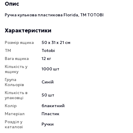
Опис
Ручка кулькова пластикова Florida, TM TOTOBI
Характеристики
Розмір ящика
50 х 31 х 21 см
ТМ
Totobi
Вага ящика
12 кг
Кількість у
1000 шт
ящику
Група
Синій
Кольорів
Кількість в
50 шт
упаковці
Колір
блакитний
Матеріал
Пластик
Розділ у
Ручки
каталозі