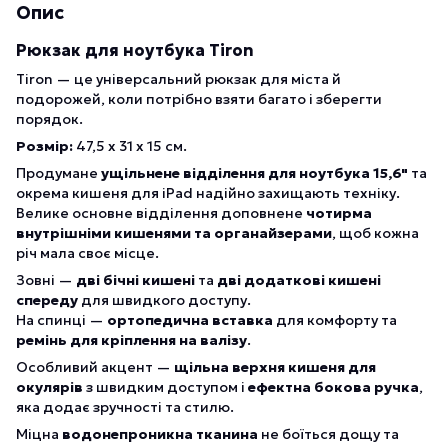
Опис
Рюкзак для ноутбука Tiron
Tiron — це універсальний рюкзак для міста й
подорожей, коли потрібно взяти багато і зберегти
порядок.
Розмір:
47,5 х 31 х 15 см.
Продумане
ущільнене відділення для ноутбука 15,6"
та
окрема кишеня для iPad надійно захищають техніку.
Велике основне відділення доповнене
чотирма
внутрішніми кишенями та органайзерами
, щоб кожна
річ мала своє місце.
Зовні —
дві бічні кишені
та
дві додаткові кишені
спереду
для швидкого доступу.
На спинці —
ортопедична вставка
для комфорту та
ремінь для кріплення на валізу
.
Особливий акцент —
щільна верхня кишеня для
окулярів
з швидким доступом і
ефектна бокова ручка
,
яка додає зручності та стилю.
Міцна
водонепроникна тканина
не боїться дощу та