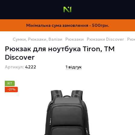
Мінімальна сума замовлення - 500грн.
Сумки, Рюкзаки, Валізи
Рюкзаки
Рюкзаки Discover
Рюк
Рюкзак для ноутбука Tiron, ТМ
Discover
Артикул:
4222
1 відгук
ХІТ
−21%