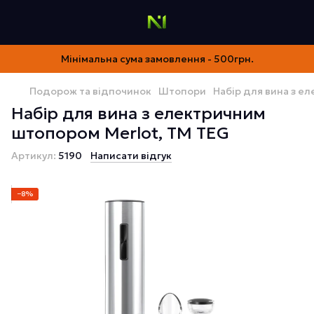
Мінімальна сума замовлення - 500грн.
Подорож та відпочинок
Штопори
Набір для вина з е
Набір для вина з електричним
штопором Merlot, TM TEG
Артикул:
5190
Написати відгук
−8%