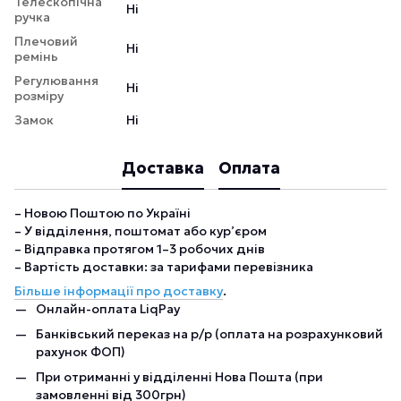
Телескопічна
Ні
ручка
Плечовий
Ні
ремінь
Регулювання
Ні
розміру
Замок
Ні
Доставка
Оплата
– Новою Поштою по Україні
– У відділення, поштомат або кур’єром
– Відправка протягом 1–3 робочих днів
– Вартість доставки: за тарифами перевізника
Більше інформації про доставку
.
Онлайн-оплата LiqPay
Банківський переказ на р/р (оплата на розрахунковий
рахунок ФОП)
При отриманні у відділенні Нова Пошта (при
замовленні від 300грн)