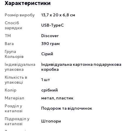
Характеристики
Розмір виробу
13,7 х 20 х 6,8 см
Спосіб
USB-TypeC
зарядки
ТМ
Discover
Вага
390 грам
Група
Сірий
Кольорів
Індивідуальна
Індивідуальна картонна подарункова
упаковка
коробка
Кількість в
1 шт
упаковці
Колір
срібний
Матеріал
метал, пластик
Розділ у
Подорож та відпочинок
каталозі
Підрозділ у
Штопори
каталозі