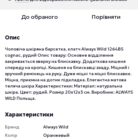
До обраного
Порівняти
Опис
Чоловіча шкіряна барсетка, клатч Always Wild 1264BS
cognac, рудий Опис товару: Основне відділення
закривається зверху на блискавку. Додаткова кишеня
спереду на кропці. Кишеня на блискавці ззаду. Міцний і
зручний ремінець на руку. Дуже міцні та міцні блискавки.
Міцна, приємна на дотик підкладка. Елегантна матова
теляча шкіра Характеристики: Матеріал: натуральна
шкіра. Цвет: рудий. Розмір 20х12х3 см. Виробник: ALWAYS
WILD Польща.
Характеристики
Бренд
Always Wild
Колір
Оранжевый