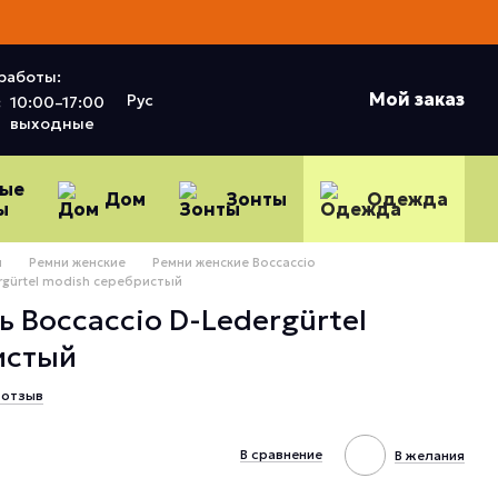
работы:
Мой заказ
Рус
:
10:00–17:00
выходные
ные
Дом
Зонты
Одежда
ы
ы
Ремни женские
Ремни женские Boccaccio
rgürtel modish серебристый
 Boccaccio D-Ledergürtel
истый
 отзыв
В сравнение
В желания