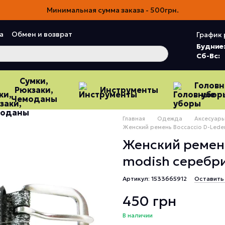
Минимальная сумма заказа - 500грн.
а
Обмен и возврат
График 
ия
Пользовательское соглашение
Будние
Сб-Вс:
Сумки,
Голов
Рюкзаки,
Инструменты
убор
Чемоданы
Главная
Одежда
Аксесуар
Женский ремень Boccaccio D-Lede
Женский ремень
modish серебр
Артикул: 1533665912
Оставить
450 грн
В наличии