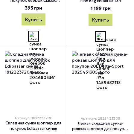
покупок Reebok Classic
Finn Bag синяя на 13л
бежевая
395 грн
1 199 грн
Купить
Купить
Артикул: 1812223720
Артикул: 2825431305
Складная сумка шоппер для
Легкая складная сумка-
покупок Edibazzar синяя
рюкзак шоппер для покупок