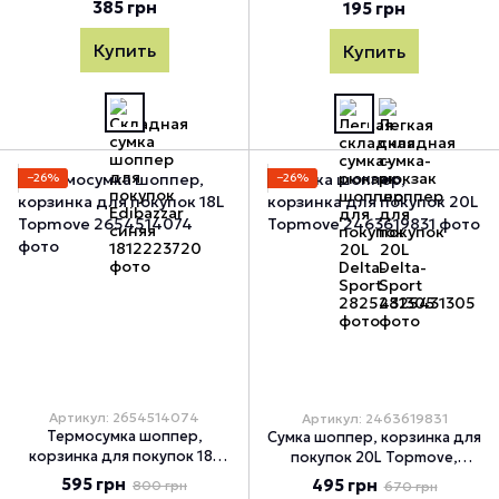
20L Delta-Sport, Жёлтый
385 грн
195 грн
Купить
Купить
−26%
−26%
Артикул: 2654514074
Артикул: 2463619831
Термосумка шоппер,
Сумка шоппер, корзинка для
корзинка для покупок 18L
покупок 20L Topmove,
Topmove, Белый
Разные цвета
595 грн
495 грн
800 грн
670 грн