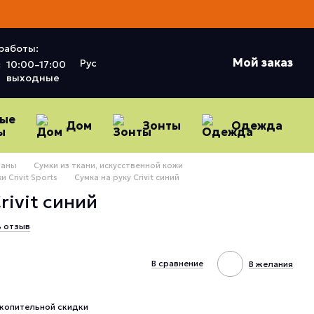
работы:
Мой заказ
Рус
:
10:00–17:00
выходные
ные
Дом
Зонты
Одежда
ы
даны
Сумки из ткани, искусственной кожи
 Crivit Sports
Сумка на руку Crivit синий
rivit синий
ь отзыв
В сравнение
В желания
копительной скидки