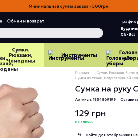
Минимальная сумма заказа - 500грн.
а
Обмен и возврат
График 
ия
Пользовательское соглашение
Будние
Сб-Вс:
Сумки,
Голов
Рюкзаки,
Инструменты
убор
Чемоданы
Главная
Сумки, Рюкзаки, Чемо
Сумки из ткани, искусственной кожи
Сумка на руку C
Артикул: 1834869199
Оставит
129 грн
В наличии
%
Войти
для отображения на