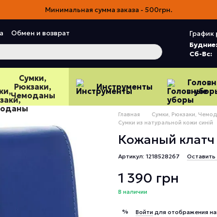
Минимальная сумма заказа - 500грн.
а
Обмен и возврат
График 
ия
Пользовательское соглашение
Будние
Сб-Вс:
Сумки,
Голов
Рюкзаки,
Инструменты
убор
Чемоданы
Главная
Сумки, Рюкзаки, Чемо
Сумки из натуральной кожи синій
Кожаный клатч 
Артикул: 1218528267
Оставить
1 390 грн
В наличии
%
Войти
для отображения на