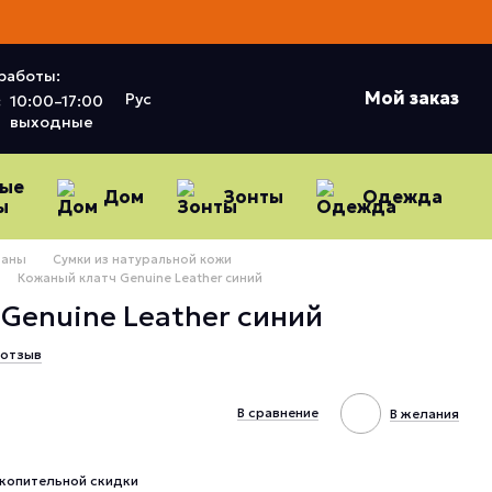
работы:
Мой заказ
Рус
:
10:00–17:00
выходные
ные
Дом
Зонты
Одежда
ы
даны
Сумки из натуральной кожи
Кожаный клатч Genuine Leather синий
Genuine Leather синий
 отзыв
В сравнение
В желания
копительной скидки