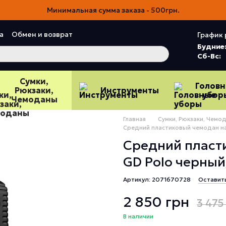
Минимальная сумма заказа - 500грн.
а
Обмен и возврат
График 
ия
Пользовательское соглашение
Будние
Сб-Вс:
Сумки,
Голов
Рюкзаки,
Инструменты
убор
Чемоданы
Главная
Сумки, Рюкзаки, Чемо
Средний пластиковый чемодан на
Средний пласти
GD Polo черный
Артикул: 2071670728
Оставит
2 850 грн
3 475
В наличии