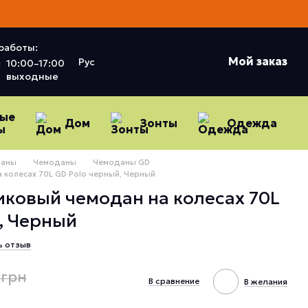
работы:
Мой заказ
Рус
:
10:00–17:00
выходные
ные
Дом
Зонты
Одежда
ы
даны
Чемоданы
Чемоданы GD
 колесах 70L GD Polo черный, Черный
ковый чемодан на колесах 70L
, Черный
ь отзыв
 грн
В сравнение
В желания