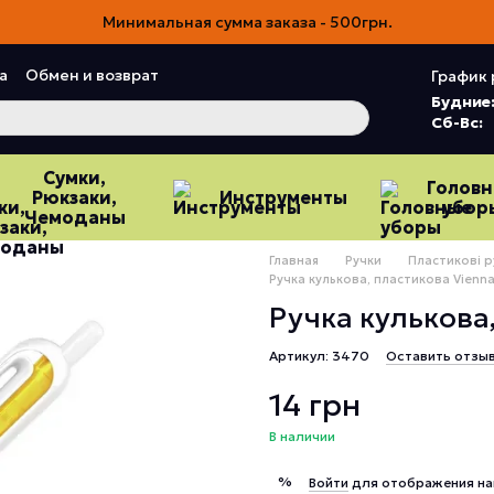
Минимальная сумма заказа - 500грн.
а
Обмен и возврат
График 
ия
Пользовательское соглашение
Будние
Сб-Вс:
Сумки,
Голов
Рюкзаки,
Инструменты
убор
Чемоданы
Главная
Ручки
Пластикові р
Ручка кулькова, пластикова Vienna
Ручка кулькова,
Артикул: 3470
Оставить отзы
14 грн
В наличии
%
Войти
для отображения на