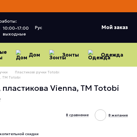
работы:
Мой заказ
Рус
:
10:00–17:00
выходные
ные
Дом
Зонты
Одежда
ы
учки
Пластикові ручки Totobi
, ТМ Totobi
 пластикова Vienna, ТМ Totobi
в
В сравнение
В желания
копительной скидки