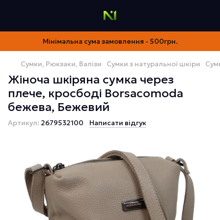
Мінімальна сума замовлення - 500грн.
Сумки, Рюкзаки, Валізи
Сумки з натуральної шкіри
Сум
Жіноча шкіряна сумка через
плече, кросбоді Borsacomoda
бежева, Бежевий
Артикул:
2679532100
Написати відгук