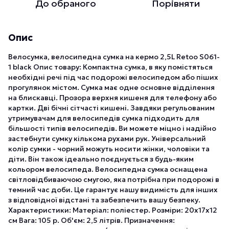
До обраного
Порівняти
Опис
Велосумка, велосипедна сумка на кермо 2,5L Retoo S061-
1 black Опис товару: Компактна сумка, в яку помістяться
необхідні речі під час подорожі велосипедом або піших
прогулянок містом. Сумка має одне основне відділення
на блискавці. Прозора верхня кишеня для телефону або
картки. Дві бічні сітчасті кишені. Завдяки регульованим
утримувачам для велосипедів сумка підходить для
більшості типів велосипедів. Ви можете міцно і надійно
застебнути сумку кількома рухами рук. Універсальний
колір сумки - чорний можуть носити жінки, чоловіки та
діти. Він також ідеально поєднується з будь-яким
кольором велосипеда. Велосипедна сумка оснащена
світловідбиваючою смугою, яка потрібна при подорожі в
темний час доби. Це гарантує нашу видимість для інших
з відповідної відстані та забезпечить вашу безпеку.
Характеристики: Матеріал: поліестер. Розміри: 20x17x12
см Вага: 105 р. Об'єм: 2,5 літрів. Призначення: