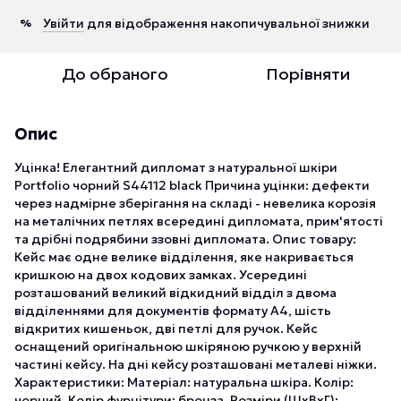
Увійти
для відображення накопичувальної знижки
%
До обраного
Порівняти
Опис
Уцінка! Елегантний дипломат з натуральної шкіри
Portfolio чорний S44112 black Причина уцінки: дефекти
через надмірне зберігання на складі - невелика корозія
на металічних петлях всередині дипломата, прим'ятості
та дрібні подрябини ззовні дипломата. Опис товару:
Кейс має одне велике відділення, яке накривається
кришкою на двох кодових замках. Усередині
розташований великий відкидний відділ з двома
відділеннями для документів формату А4, шість
відкритих кишеньок, дві петлі для ручок. Кейс
оснащений оригінальною шкіряною ручкою у верхній
частині кейсу. На дні кейсу розташовані металеві ніжки.
Характеристики: Матеріал: натуральна шкіра. Колір:
чорний. Колір фурнітури: бронза. Розміри (ШхВхГ):