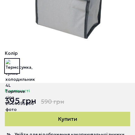
Колір
В наявності
395 грн
590 грн
Купити
Увійти
для відображення накопичувальної знижки
%