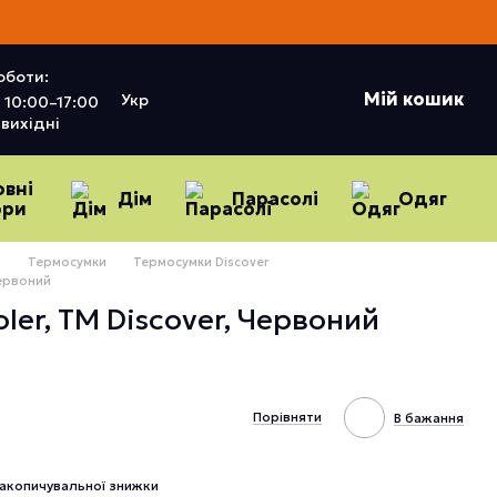
оботи:
Мій кошик
Укр
10:00–17:00
вихідні
овні
Дім
Парасолі
Одяг
ори
и
Термосумки
Термосумки Discover
Червоний
ler, TM Discover, Червоний
Порівняти
В бажання
акопичувальної знижки