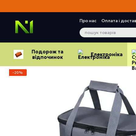
Перейти до основного контенту
Про нас
Оплата і доста
Контактна інформація
Подорож та
Електроніка
відпочинок
−20%