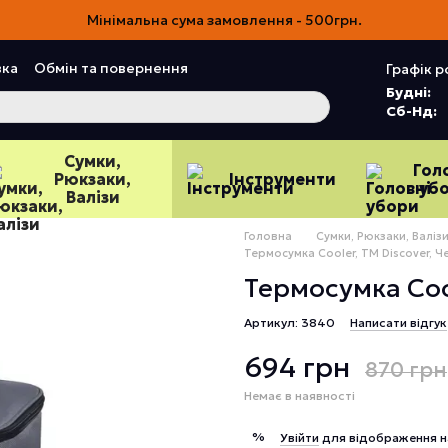
Мінімальна сума замовлення - 500грн.
вка
Обмін та повернення
Графік р
Угода користувача
Відгуки про магазин
Будні:
Сб-Нд:
Сумки,
Гол
Рюкзаки,
Інструменти
уб
Валізи
Головна
Сумки, Рюкзаки, Валіз
Термосумка Cooler, TM Discover, 
Термосумка Coo
Артикул: 3840
Написати відгук
694 грн
870 грн
Немає в наявності
%
Увійти
для відображення н