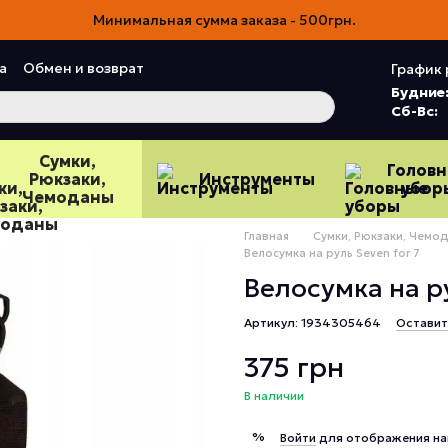
Минимальная сумма заказа - 500грн.
а
Обмен и возврат
График 
ия
Пользовательское соглашение
Будние
Сб-Вс:
Сумки,
Голов
Рюкзаки,
Инструменты
убор
Чемоданы
Главная
Сумки, Рюкзаки, Чемо
Велосумка на руль Seven for 7
Велосумка на ру
Артикул: 1934305464
Оставит
375 грн
В наличии
%
Войти
для отображения на