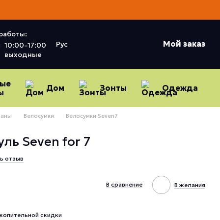
работы:
Мой заказ
Рус
:
10:00–17:00
выходные
ные
Дом
Зонты
Одежда
ы
даны
Велосумки
Велосумки Seven7
ль Seven for 7
ь отзыв
В сравнение
В желания
копительной скидки