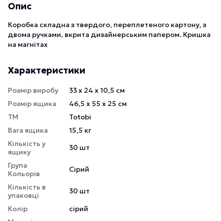
Опис
Коробка складна з твердого, переплетеного картону, з
двома ручками, вкрита дизайнерським папером. Кришка
на магнітах
Характеристики
Розмір виробу
33 х 24 х 10,5 см
Розмір ящика
46,5 х 55 х 25 см
ТМ
Totobi
Вага ящика
15,5 кг
Кількість у
30 шт
ящику
Група
Сірий
Кольорів
Кількість в
30 шт
упаковці
Колір
сірий