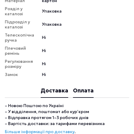
Матеріал
картон
Розділ у
Упаковка
каталозі
Підрозділ у
Упаковка
каталозі
Телескопічна
Ні
ручка
Плечовий
Ні
ремінь
Регулювання
Ні
розміру
Замок
Ні
Доставка
Оплата
– Новою Поштою по Україні
– У відділення, поштомат або кур’єром
– Відправка протягом 1–3 робочих днів
– Вартість доставки: за тарифами перевізника
Більше інформації про доставку
.