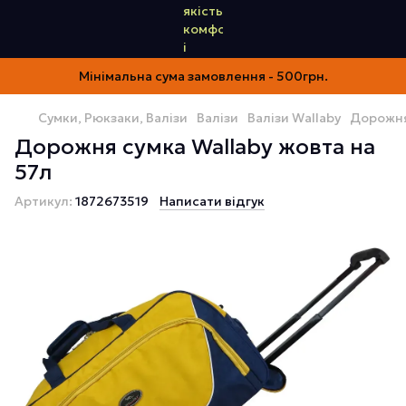
Мінімальна сума замовлення - 500грн.
Сумки, Рюкзаки, Валізи
Валізи
Валізи Wallaby
Дорожня
Дорожня сумка Wallaby жовта на
57л
Артикул:
1872673519
Написати відгук