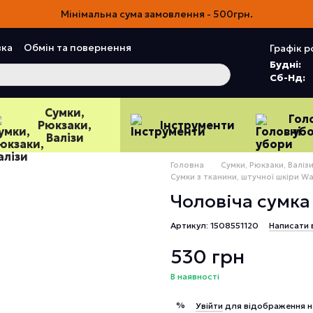
Мінімальна сума замовлення - 500грн.
вка
Обмін та повернення
Графік р
Угода користувача
Відгуки про магазин
Будні:
Сб-Нд:
Сумки,
Гол
Рюкзаки,
Інструменти
уб
Валізи
Головна
Сумки, Рюкзаки, Валіз
Сумки з тканини, штучної шкіри Wa
Чоловіча сумка
Артикул: 1508551120
Написати 
530 грн
В наявності
%
Увійти
для відображення н