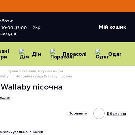
оботи:
Мій кошик
Укр
10:00–17:00
вихідні
овні
Дім
Парасолі
Одяг
ори
и
Сумки з тканини, штучної шкіри
llaby
Чоловіча сумка Wallaby пісочна
 Wallaby пісочна
відгук
Порівняти
В бажання
акопичувальної знижки