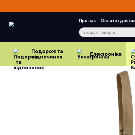
Перейти до основного контенту
Про нас
Оплата і доста
Контактна інформація
Подорож та
Електроніка
відпочинок