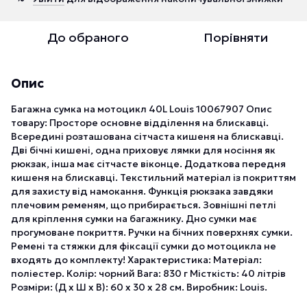
До обраного
Порівняти
Опис
Багажна сумка на мотоцикл 40L Louis 10067907 Опис
товару: Просторе основне відділення на блискавці.
Всередині розташована сітчаста кишеня на блискавці.
Дві бічні кишені, одна приховує лямки для носіння як
рюкзак, інша має сітчасте віконце. Додаткова передня
кишеня на блискавці. Текстильний матеріал із покриттям
для захисту від намокання. Функція рюкзака завдяки
плечовим ременям, що прибирається. Зовнішні петлі
для кріплення сумки на багажнику. Дно сумки має
прогумоване покриття. Ручки на бічних поверхнях сумки.
Ремені та стяжки для фіксації сумки до мотоцикла не
входять до комплекту! Характеристика: Матеріал:
поліестер. Колір: чорний Вага: 830 г Місткість: 40 літрів
Розміри: (Д х Ш х В): 60 х 30 х 28 см. Виробник: Louis.